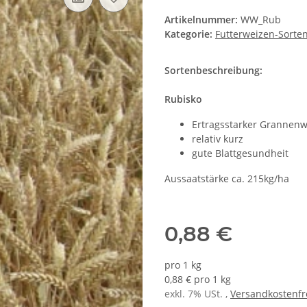
Artikelnummer:
WW_Rub
Kategorie:
Futterweizen-Sorte
Sortenbeschreibung:
Rubisko
Ertragsstarker Grannen
relativ kurz
gute Blattgesundheit
Aussaatstärke ca. 215kg/ha
0,88 €
pro 1 kg
0,88 € pro 1 kg
exkl. 7% USt. ,
Versandkostenfr