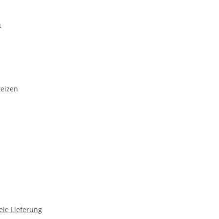
n
weizen
eie Lieferung