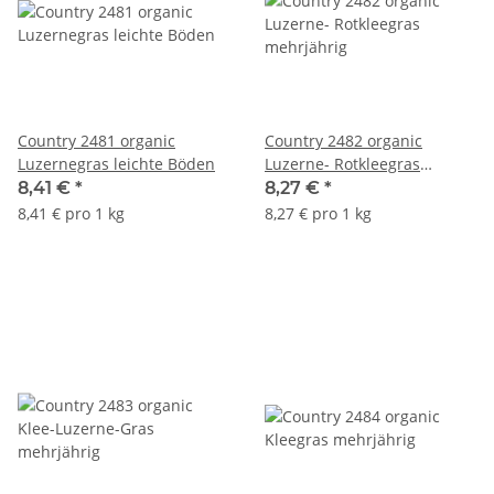
Country 2481 organic
Country 2482 organic
Luzernegras leichte Böden
Luzerne- Rotkleegras
mehrjährig
8,41 €
*
8,27 €
*
8,41 € pro 1 kg
8,27 € pro 1 kg