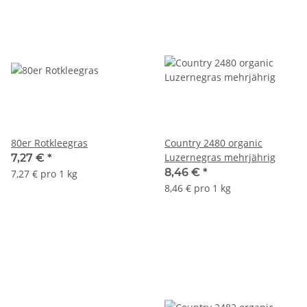
80er Rotkleegras
Country 2480 organic
Luzernegras mehrjährig
7,27 €
*
8,46 €
*
7,27 € pro 1 kg
8,46 € pro 1 kg