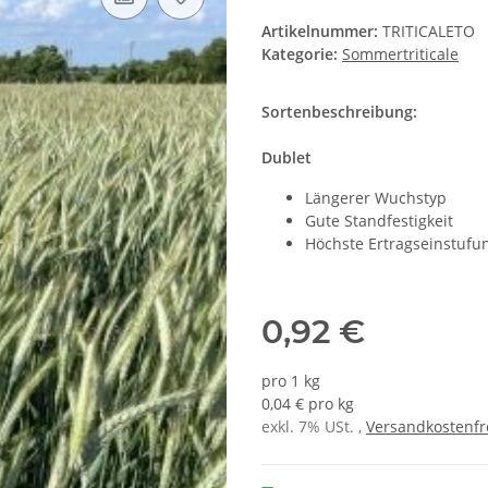
Artikelnummer:
TRITICALETO
Kategorie:
Sommertriticale
Sortenbeschreibung:
Dublet
Längerer Wuchstyp
Gute Standfestigkeit
Höchste Ertragseinstufu
0,92 €
pro 1 kg
0,04 € pro kg
exkl. 7% USt. ,
Versandkostenfr