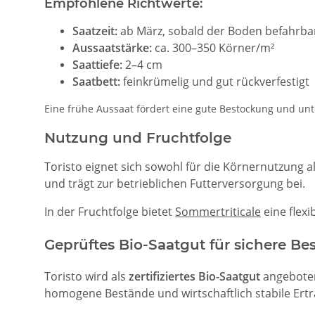
Empfohlene Richtwerte:
Saatzeit:
ab März, sobald der Boden befahrbar
Aussaatstärke:
ca. 300–350 Körner/m²
Saattiefe:
2–4 cm
Saatbett:
feinkrümelig und gut rückverfestigt
Eine frühe Aussaat fördert eine gute Bestockung und un
Nutzung und Fruchtfolge
Toristo eignet sich sowohl für die Körnernutzung al
und trägt zur betrieblichen Futterversorgung bei.
In der Fruchtfolge bietet
Sommertriticale
eine flexi
Geprüftes Bio-Saatgut für sichere Be
Toristo wird als
zertifiziertes Bio-Saatgut
angeboten 
homogene Bestände und wirtschaftlich stabile Ert