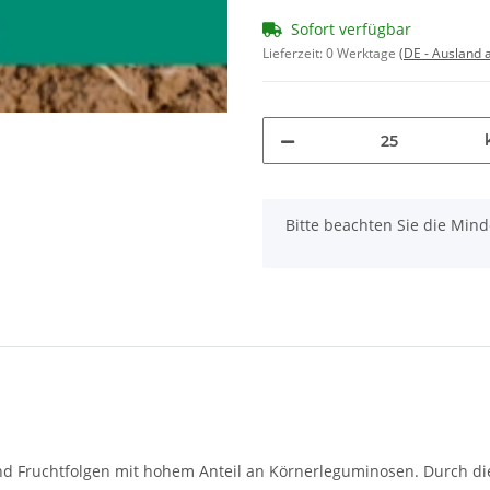
Sofort verfügbar
Lieferzeit:
0 Werktage
(DE - Ausland
x
Bitte beachten Sie die Min
 und Fruchtfolgen mit hohem Anteil an Körnerleguminosen. Durc