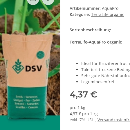
Artikelnummer:
AquaPro
Kategorie:
TerraLife organic
Sortenbeschreibung:
TerraLife-AquaPro organic
Ideal für Kruziferenfruch
Toleriert trockene Bedi
Sehr gute Nährstoffauf
Leguminosenfrei
4,37 €
pro 1 kg
4,37 € pro 1 kg
exkl. 7% USt. ,
Versandkostenfr