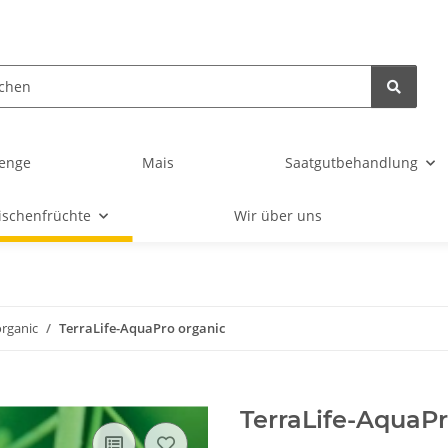
enge
Mais
Saatgutbehandlung
ischenfrüchte
Wir über uns
organic
TerraLife-AquaPro organic
TerraLife-AquaPr