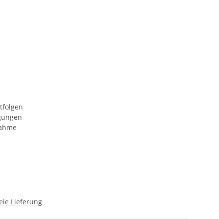
tfolgen
ngungen
nahme
eie Lieferung