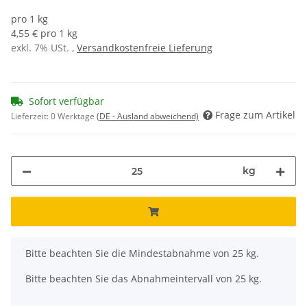
pro 1 kg
4,55 € pro 1 kg
exkl. 7% USt. ,
Versandkostenfreie Lieferung
Sofort verfügbar
Frage zum Artikel
Lieferzeit:
0 Werktage
(DE - Ausland abweichend)
kg
x
Bitte beachten Sie die Mindestabnahme von 25 kg.
Bitte beachten Sie das Abnahmeintervall von 25 kg.